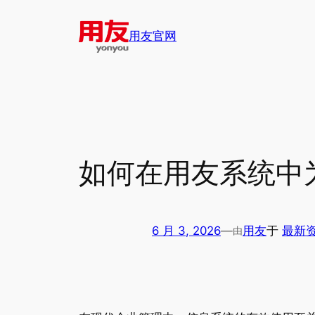
跳
至
用友官网
内
容
如何在用友系统中
6 月 3, 2026
—
用友
于
最新
由