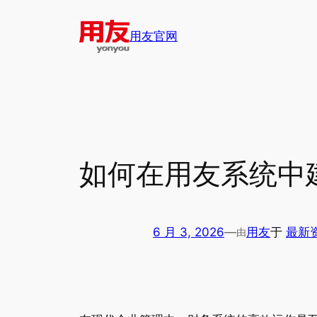
跳
至
用友官网
内
容
如何在用友系统中
6 月 3, 2026
—
用友
于
最新
由